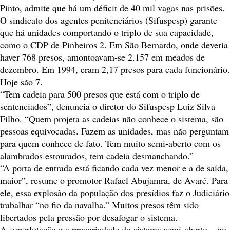
Pinto, admite que há um déficit de 40 mil vagas nas prisões.
O sindicato dos agentes penitenciários (Sifuspesp) garante
que há unidades comportando o triplo de sua capacidade,
como o CDP de Pinheiros 2. Em São Bernardo, onde deveria
haver 768 presos, amontoavam-se 2.157 em meados de
dezembro. Em 1994, eram 2,17 presos para cada funcionário.
Hoje são 7.
“Tem cadeia para 500 presos que está com o triplo de
sentenciados”, denuncia o diretor do Sifuspesp Luiz Silva
Filho. “Quem projeta as cadeias não conhece o sistema, são
pessoas equivocadas. Fazem as unidades, mas não perguntam
para quem conhece de fato. Tem muito semi-aberto com os
alambrados estourados, tem cadeia desmanchando.”
“A porta de entrada está ficando cada vez menor e a de saída,
maior”, resume o promotor Rafael Abujamra, de Avaré. Para
ele, essa explosão da população dos presídios faz o Judiciário
trabalhar “no fio da navalha.” Muitos presos têm sido
libertados pela pressão por desafogar o sistema.
A superlotação e a precariedade do sistema semi-aberto – no