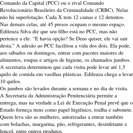
Comando da Capital (PCC) ou o rival Comando
Revolucionário Brasileiro da Criminalidade (CRBC). Nelas
não há superlotação. Cada X tem 12 camas e 12 detentos.
Nas demais celas, até 45 presos ocupam o mesmo espaço.
Edileuza Silva diz que seu filho está no PCC, mas não
pertence a ele. “E havia opção? Se Deus quiser, ele vai sair
desta.” A adesão ao PCC facilitou a vida dos dois. Ela pode,
aos sábados ou domingos, entrar com pacotes maiores de
alimentos, roupas e artigos de higiene, os chamados jumbos.
A secretaria determinou que cada visita pode levar até 1,5
quilo de comida em vasilhas plásticas. Edileuza chega a levar
10 quilos.
Os jumbos são levados durante a semana e no dia de visita.
A Secretaria da Administração Penitenciária permite a
entrega, mas na verdade a Lei de Execução Penal prevê que o
Estado forneça itens como papel higiênico, toalha e sabonete.
Quem leva são as mulheres, autorizadas a entrar também
com bolachas, margarina, pão, refrigerantes, desinfetante e
lençol, entre outros produtos.