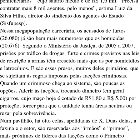
penitenciários – cujo salário médio é de R$ 1,6 mil. “Precisa
contratar mais 8 mil agentes, pelo menos”, estima Luiz da
Silva Filho, diretor do sindicato dos agentes do Estado
(Sisfupesp).
Nessa megapopulação carcerária, os acusados de furtos
(26.080) já são bem mais numerosos que os homicidas
(20.676). Segundo o Ministério da Justiça, de 2005 a 2007,
prisões por tráfico de drogas, furto e crimes previstos nas leis
de restrição a armas têm crescido mais que as por homicídios
e latrocínios. E são esses presos, muitos deles primários, que
se sujeitam às regras impostas pelas facções criminosas.
Quando um criminoso chega ao sistema, são poucas as
opções. Aderir às facções, trocando dinheiro (em geral
cigarros, cujo maço hoje é cotado de R$1,80 a R$ 5,00) por
proteção, torcer para que a unidade tenha áreas neutras ou
rezar pela sobrevivência.
Num pavilhão, há oito celas, apelidadas de X. Duas delas, a
faxina e o setor, são reservadas aos “irmãos” e “primos”,
mais próximos de líderes das facções como o Primeiro