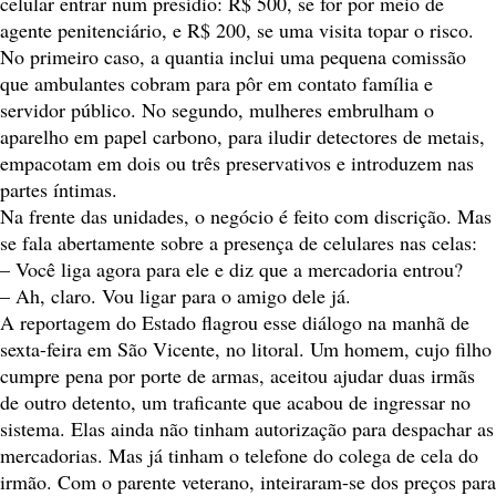
celular entrar num presídio: R$ 500, se for por meio de
agente penitenciário, e R$ 200, se uma visita topar o risco.
No primeiro caso, a quantia inclui uma pequena comissão
que ambulantes cobram para pôr em contato família e
servidor público. No segundo, mulheres embrulham o
aparelho em papel carbono, para iludir detectores de metais,
empacotam em dois ou três preservativos e introduzem nas
partes íntimas.
Na frente das unidades, o negócio é feito com discrição. Mas
se fala abertamente sobre a presença de celulares nas celas:
– Você liga agora para ele e diz que a mercadoria entrou?
– Ah, claro. Vou ligar para o amigo dele já.
A reportagem do Estado flagrou esse diálogo na manhã de
sexta-feira em São Vicente, no litoral. Um homem, cujo filho
cumpre pena por porte de armas, aceitou ajudar duas irmãs
de outro detento, um traficante que acabou de ingressar no
sistema. Elas ainda não tinham autorização para despachar as
mercadorias. Mas já tinham o telefone do colega de cela do
irmão. Com o parente veterano, inteiraram-se dos preços para