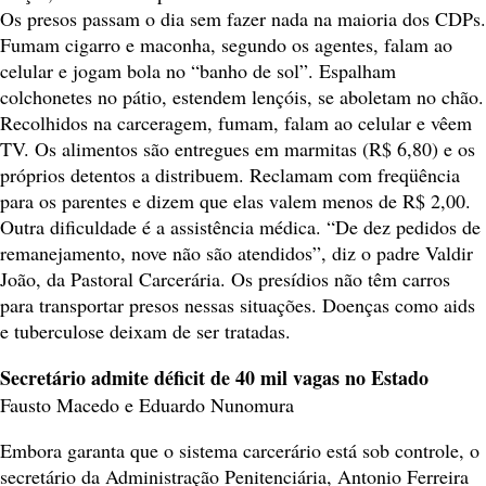
Os presos passam o dia sem fazer nada na maioria dos CDPs.
Fumam cigarro e maconha, segundo os agentes, falam ao
celular e jogam bola no “banho de sol”. Espalham
colchonetes no pátio, estendem lençóis, se aboletam no chão.
Recolhidos na carceragem, fumam, falam ao celular e vêem
TV. Os alimentos são entregues em marmitas (R$ 6,80) e os
próprios detentos a distribuem. Reclamam com freqüência
para os parentes e dizem que elas valem menos de R$ 2,00.
Outra dificuldade é a assistência médica. “De dez pedidos de
remanejamento, nove não são atendidos”, diz o padre Valdir
João, da Pastoral Carcerária. Os presídios não têm carros
para transportar presos nessas situações. Doenças como aids
e tuberculose deixam de ser tratadas.
Secretário admite déficit de 40 mil vagas no Estado
Fausto Macedo e Eduardo Nunomura
Embora garanta que o sistema carcerário está sob controle, o
secretário da Administração Penitenciária, Antonio Ferreira