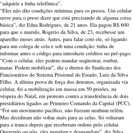
“adquirir a linha telefônica”.
“Eles não dão condições mínimas para os presos. Um celular
serve para o preso dizer que está precisando de alguma coisa
básica”, diz Edna Rodrigues, de 21 anos. Ela pagou R$ 600
para que o marido, Rogerio da Silva, de 23, recebesse um
aparelho meses atrás. Antes, para falar com ele, só ligando
para um colega de cela e sob uma condição: tinha de
informar antes o código para introduzir créditos no pré-pago.
“Com o celular, eles podem mandar seqüestrar, roubar,
matar. Podem mobilizar”, diz o diretor do Sindicato dos
Funcionários do Sistema Prisional do Estado, Luiz da Silva
Filho. A última prova de força dos detentos, organizada via
celular, foi a mobilização em massa em 50 prisões, na
véspera do Natal, em protesto contra a transferência de dois
presidiários ligados ao Primeiro Comando da Capital (PCC).
“Foi um movimento pacífico, não fizeram nenhum refém.
Mas decidiram não voltar mais para as celas. Só voltaram
para a tranca depois que receberam ordens pelo celular.
Querendo ou não, eles mandam e desmandam”, diz Silva