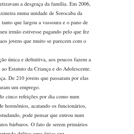
tetizavam a desgraça da família. Em 2006,
 faxineira numa unidade de Sorocaba da
tanto que largou a vassoura e o pano de
 meu irmão estivesse pagando pelo que fez
je aos jovens que muito se parecem com o
ão única e definitiva, aos poucos fazem a
s ao Estatuto da Criança e do Adolescente.
nça. De 210 jovens que passaram por elas
staram um emprego.
o cinco refeições por dia como num
de hormônios, acatando os funcionários,
 estudando, pode pensar que entrou num
 atos bárbaros. O fato de serem primários
metendo delitos uma única vez.