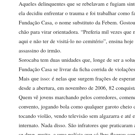
Aqueles delinquentes que se rebelavam e fugiam sin
ela decidiu enfrentar o trauma e foi trabalhar como
Fundação Casa, o nome substituto da Febem. Gostou 
chão para virar orientadora. “Preferia mil vezes que
aqui e não ter de visitá-lo no cemitério”, ensina ho
assassino do irmão.
Sorocaba tem duas unidades que, longe de ser a soluç
Fundação Casa se livrar da ficha corrida de violaçõe
Mais que isso: é nelas que surgem frações de espera
desde a abertura, em novembro de 2006, 82 conqui
Quem vê jovens marchando pelos corredores, comend
convento, jogando bola como qualquer garoto cheio 
tocando violão, vendo televisão sem algazarra e até
internato. Nada disso. São infratores que praticaram
se deve, muito, a uma polícia que só lhes flagrou co