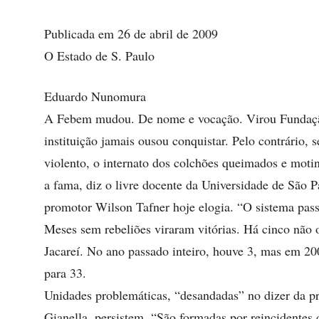
Publicada em 26 de abril de 2009
O Estado de S. Paulo
Eduardo Nunomura
A Febem mudou. De nome e vocação. Virou Fundação 
instituição jamais ousou conquistar. Pelo contrário, 
violento, o internato dos colchões queimados e mot
a fama, diz o livre docente da Universidade de São Pa
promotor Wilson Tafner hoje elogia. “O sistema pass
Meses sem rebeliões viraram vitórias. Há cinco não
Jacareí. No ano passado inteiro, houve 3, mas em 2
para 33.
Unidades problemáticas, “desandadas” no dizer da pr
Gianella, persistem. “São formadas por reincidentes