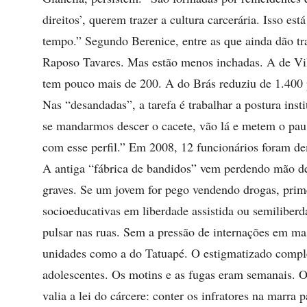
direitos’, querem trazer a cultura carcerária. Isso 
tempo.” Segundo Berenice, entre as que ainda dão tr
Raposo Tavares. Mas estão menos inchadas. A de Vila
tem pouco mais de 200. A do Brás reduziu de 1.400 
Nas “desandadas”, a tarefa é trabalhar a postura inst
se mandarmos descer o cacete, vão lá e metem o pa
com esse perfil.” Em 2008, 12 funcionários foram de
A antiga “fábrica de bandidos” vem perdendo mão de
graves. Se um jovem for pego vendendo drogas, pri
socioeducativas em liberdade assistida ou semiliberda
pulsar nas ruas. Sem a pressão de internações em m
unidades como a do Tatuapé. O estigmatizado comple
adolescentes. Os motins e as fugas eram semanais. Os
valia a lei do cárcere: conter os infratores na marra