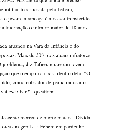
 Silva. Mas alerta que ainda é preciso
me militar incorporada pela Febem,
 o jovem, a ameaça é a de ser transferido
na internação o infrator maior de 18 anos
ada atuando na Vara da Infância e do
spostas. Mais de 30% dos atuais infratores
. O problema, diz Tafner, é que um jovem
pção que o empurrou para dentro dela. “O
ápido, como cobrador de perua ou usar o
 vai escolher?”, questiona.
olescente morreu de morte matada. Dívida
atores em geral e a Febem em particular.