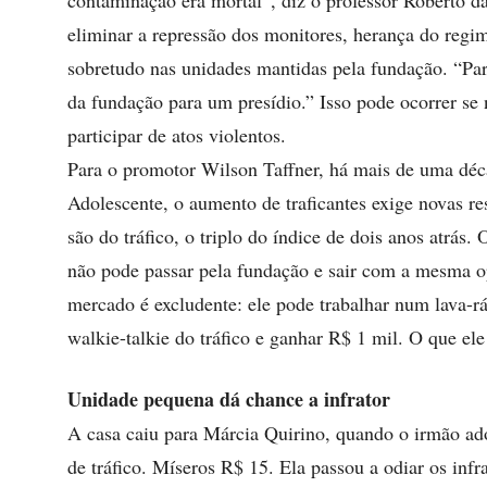
contaminação era mortal”, diz o professor Roberto da
eliminar a repressão dos monitores, herança do regi
sobretudo nas unidades mantidas pela fundação. “Para
da fundação para um presídio.” Isso pode ocorrer se 
participar de atos violentos.
Para o promotor Wilson Taffner, há mais de uma déc
Adolescente, o aumento de traficantes exige novas re
são do tráfico, o triplo do índice de dois anos atrás
não pode passar pela fundação e sair com a mesma o
mercado é excludente: ele pode trabalhar num lava-r
walkie-talkie do tráfico e ganhar R$ 1 mil. O que ele
Unidade pequena dá chance a infrator
A casa caiu para Márcia Quirino, quando o irmão ad
de tráfico. Míseros R$ 15. Ela passou a odiar os infr