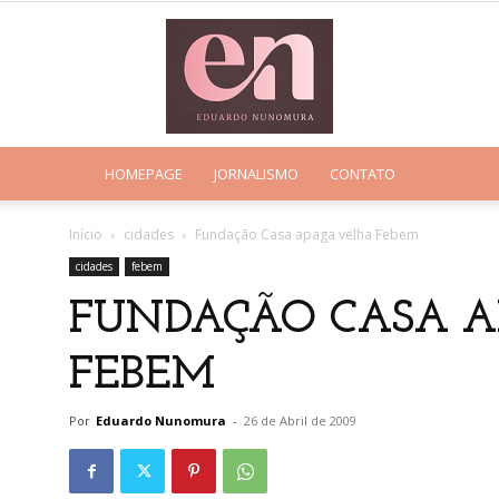
HOMEPAGE
JORNALISMO
CONTATO
Eduardo
Início
cidades
Fundação Casa apaga velha Febem
cidades
febem
FUNDAÇÃO CASA A
Nunomura
FEBEM
Por
Eduardo Nunomura
-
26 de Abril de 2009