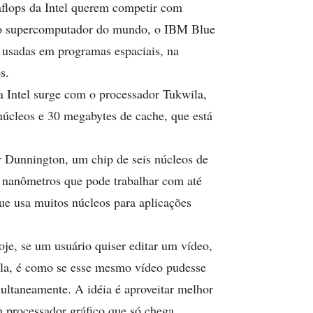
aflops da Intel querem competir com
do supercomputador do mundo, o IBM Blue
 usadas em programas espaciais, na
s.
 Intel surge com o processador Tukwila,
núcleos e 30 megabytes de cache, que está
or Dunnington, um chip de seis núcleos de
 nanômetros que pode trabalhar com até
ue usa muitos núcleos para aplicações
e, se um usuário quiser editar um vídeo,
la, é como se esse mesmo vídeo pudesse
ultaneamente. A idéia é aproveitar melhor
 processador gráfico que só chega,