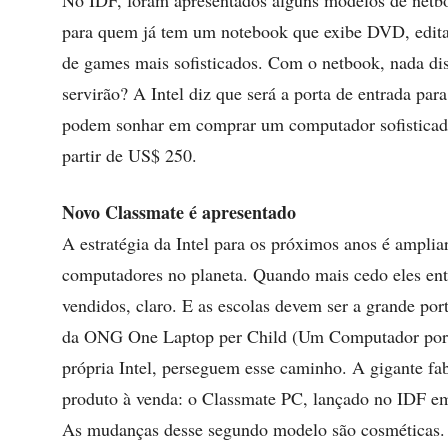
No IDF, foram apresentados alguns modelos de net
para quem já tem um notebook que exibe DVD, edita
de games mais sofisticados. Com o netbook, nada dis
servirão? A Intel diz que será a porta de entrada par
podem sonhar em comprar um computador sofisticado
partir de US$ 250.
Novo Classmate é apresentado
A estratégia da Intel para os próximos anos é amplia
computadores no planeta. Quando mais cedo eles ent
vendidos, claro. E as escolas devem ser a grande po
da ONG One Laptop per Child (Um Computador por C
própria Intel, perseguem esse caminho. A gigante fa
produto à venda: o Classmate PC, lançado no IDF e
As mudanças desse segundo modelo são cosméticas.