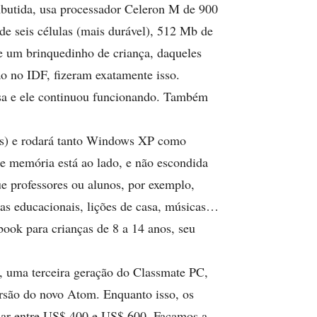
butida, usa processador Celeron M de 900
e seis células (mais durável), 512 Mb de
 um brinquedinho de criança, daqueles
o no IDF, fizeram exatamente isso.
sa e ele continuou funcionando. Também
ss) e rodará tanto Windows XP como
de memória está ao lado, e não escondida
que professores ou alunos, por exemplo,
as educacionais, lições de casa, músicas…
ook para crianças de 8 a 14 anos, seu
s, uma terceira geração do Classmate PC,
rsão do novo Atom. Enquanto isso, os
sar entre US$ 400 e US$ 600. Façamos a