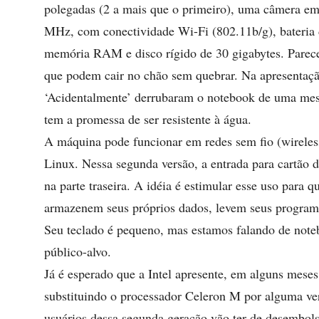
polegadas (2 a mais que o primeiro), uma câmera em
MHz, com conectividade Wi-Fi (802.11b/g), bateria d
memória RAM e disco rígido de 30 gigabytes. Parece
que podem cair no chão sem quebrar. Na apresentaçã
‘Acidentalmente’ derrubaram o notebook de uma me
tem a promessa de ser resistente à água.
A máquina pode funcionar em redes sem fio (wirele
Linux. Nessa segunda versão, a entrada para cartão 
na parte traseira. A idéia é estimular esse uso para 
armazenem seus próprios dados, levem seus program
Seu teclado é pequeno, mas estamos falando de noteb
público-alvo.
Já é esperado que a Intel apresente, em alguns mese
substituindo o processador Celeron M por alguma ve
usuários dessa segunda geração vão ter de desembol