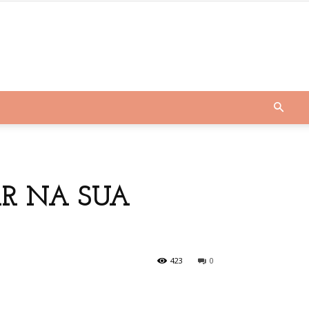
R NA SUA
423
0