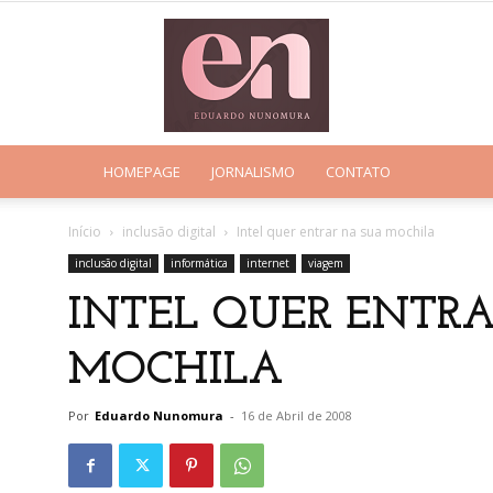
HOMEPAGE
JORNALISMO
CONTATO
Eduardo
Início
inclusão digital
Intel quer entrar na sua mochila
inclusão digital
informática
internet
viagem
INTEL QUER ENTRA
Nunomura
MOCHILA
Por
Eduardo Nunomura
-
16 de Abril de 2008