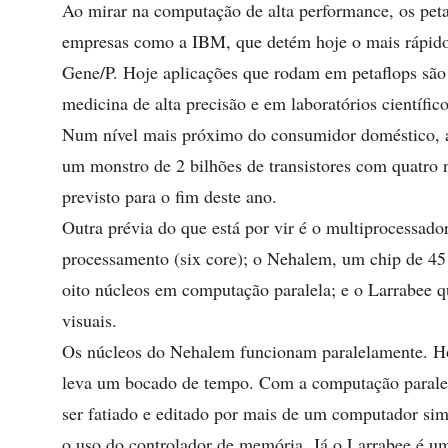
Ao mirar na computação de alta performance, os pet
empresas como a IBM, que detém hoje o mais rápi
Gene/P. Hoje aplicações que rodam em petaflops são
medicina de alta precisão e em laboratórios científico
Num nível mais próximo do consumidor doméstico, a
um monstro de 2 bilhões de transistores com quatro 
previsto para o fim deste ano.
Outra prévia do que está por vir é o multiprocessad
processamento (six core); o Nehalem, um chip de 45
oito núcleos em computação paralela; e o Larrabee q
visuais.
Os núcleos do Nehalem funcionam paralelamente. Hoj
leva um bocado de tempo. Com a computação parale
ser fatiado e editado por mais de um computador sim
o uso do controlador de memória. Já o Larrabee é um