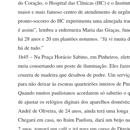
do Coração, o Hospital das Clínicas (HC) e o Instit
maior e mais famoso centro de atendimento de urgên
pronto-socorro do HC experimenta uma almejada tr
é assim”, lembra a enfermeira Maria das Graças, func
há 28 anos e 20 em plantões noturnos. “Já vi muita 
há de tudo.”
1h45 – Na Praça Horácio Sabino, em Pinheiros, eletr
meia consertando um poste de iluminação. Eles faz
cruzeta de madeira que desabou de podre. Um serviço
para não deixar às escuras quarteirões inteiros de Pi
Quando muitos paulistanos acordarem só saberão o q
de ajustar os relógios digitais dos aparelhos doméstic
André de Oliveira, de 24 anos, ainda terá uma longa 
Chegará em casa, no Itaim Paulista, dará um beijo na
2 anos, tomará um café e irá para um curso de Direi