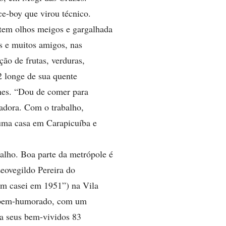
e-boy que virou técnico.
tem olhos meigos e gargalhada
s e muitos amigos, nas
ão de frutas, verduras,
2 longe de sua quente
ches. “Dou de comer para
adora. Com o trabalho,
uma casa em Carapicuíba e
alho. Boa parte da metrópole é
Leovegildo Pereira do
em casei em 1951”) na Vila
l, bem-humorado, com um
bla seus bem-vividos 83