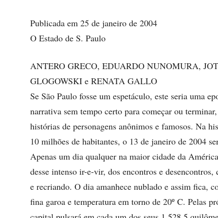
Publicada em 25 de janeiro de 2004
O Estado de S. Paulo
ANTERO GRECO, EDUARDO NUNOMURA, JOT
GLOGOWSKI e RENATA GALLO
Se São Paulo fosse um espetáculo, este seria uma e
narrativa sem tempo certo para começar ou terminar,
histórias de personagens anônimos e famosos. Na his
10 milhões de habitantes, o 13 de janeiro de 2004 se
Apenas um dia qualquer na maior cidade da América
desse intenso ir-e-vir, dos encontros e desencontros, 
e recriando. O dia amanhece nublado e assim fica,
fina garoa e temperatura em torno de 20º C. Pelas pr
capital pulsará em cada um dos seus 1.528,5 quilôme