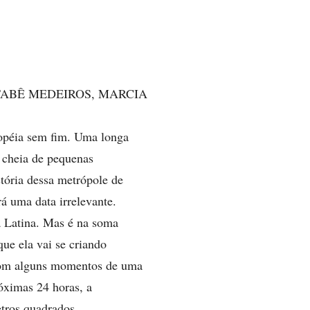
ABÊ MEDEIROS, MARCIA
popéia sem fim. Uma longa
 cheia de pequenas
tória dessa metrópole de
rá uma data irrelevante.
 Latina. Mas é na soma
que ela vai se criando
 com alguns momentos de uma
óximas 24 horas, a
tros quadrados.