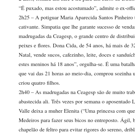
“É puxado, mas estou acostumado”, admite o ex-offic
2h25 – A potiguar Maria Aparecida Santos Pinheiro 
cativante. Simpatia que lhe garante sucesso de venda
madrugadas da Ceagesp, o grande centro de distribuiç
peixes e flores. Dona Cida, de 54 anos, há mais de 3
Natal, vende sucos, cafezinho, leite, doces e sanduí
estes meninos há 18 anos”, orgulha-se. É uma batalh
que vai das 21 horas ao meio-dia, comprou sozinha 
criou quatro filhos.
2h40 – As madrugadas na Ceagesp são de muito trab
abastecida ali. Três vezes por semana o aposentado 
Valle deixa a muher Elenita (“Uma princesa com qu
Medeiros para fazer seus bicos no entreposto. Ági
chapelão de feltro para evitar rigores do sereno, dri