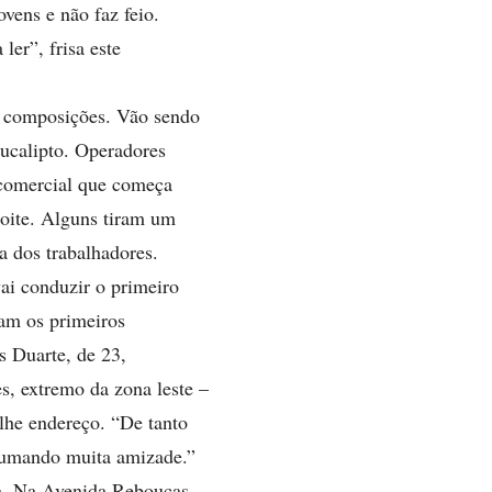
vens e não faz feio.
ler”, frisa este
e composições. Vão sendo
ucalipto. Operadores
 comercial que começa
noite. Alguns tiram um
a dos trabalhadores.
ai conduzir o primeiro
cam os primeiros
as Duarte, de 23,
, extremo da zona leste –
olhe endereço. “De tanto
rrumando muita amizade.”
sa. Na Avenida Rebouças,