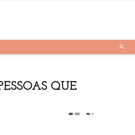
PESSOAS QUE
388
0