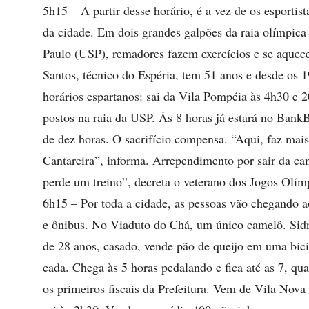
5h15 – A partir desse horário, é a vez de os esporti
da cidade. Em dois grandes galpões da raia olímpica
Paulo (USP), remadores fazem exercícios e se aquec
Santos, técnico do Espéria, tem 51 anos e desde os 
horários espartanos: sai da Vila Pompéia às 4h30 e 2
postos na raia da USP. Às 8 horas já estará no Bank
de dez horas. O sacrifício compensa. “Aqui, faz mais
Cantareira”, informa. Arrependimento por sair da c
perde um treino”, decreta o veterano dos Jogos Olím
6h15 – Por toda a cidade, as pessoas vão chegando a
e ônibus. No Viaduto do Chá, um único camelô. Sidn
de 28 anos, casado, vende pão de queijo em uma bici
cada. Chega às 5 horas pedalando e fica até as 7, q
os primeiros fiscais da Prefeitura. Vem de Vila Nova