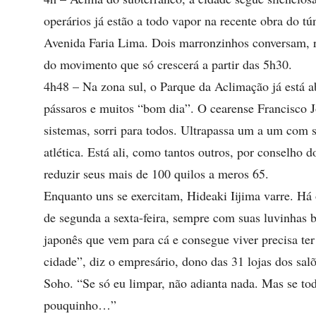
operários já estão a todo vapor na recente obra do tú
Avenida Faria Lima. Dois marronzinhos conversam, r
do movimento que só crescerá a partir das 5h30.
4h48 – Na zona sul, o Parque da Aclimação já está a
pássaros e muitos “bom dia”. O cearense Francisco J
sistemas, sorri para todos. Ultrapassa um a um com 
atlética. Está ali, como tantos outros, por conselho 
reduzir seus mais de 100 quilos a meros 65.
Enquanto uns se exercitam, Hideaki Iijima varre. Há o
de segunda a sexta-feira, sempre com suas luvinhas 
japonês que vem para cá e consegue viver precisa ter 
cidade”, diz o empresário, dono das 31 lojas dos salõ
Soho. “Se só eu limpar, não adianta nada. Mas se t
pouquinho…”