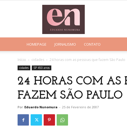
HOMEPAGE
JORNALISMO
CONTATO
Eduardo
Início
cidades
24 horas com as pessoas que fazem São Paulo
cidades
SP 450 anos
24 HORAS COM AS 
Nunomura
FAZEM SÃO PAULO
Por
Eduardo Nunomura
-
25 de Fevereiro de 2007