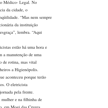
uto Médico- Legal. No
cia da cidade, o
anqüilidade. “Mas nem sempre
ionária da instituição
desgraça”, lembra. “Aqui
icistas estão há uma hora e
em a manutenção de uma
 de rotina, mas vital
nheiros a Higienópolis.
ue aconteceu porque terão
os. O eletricista
jornada pela frente.
 mulher e na filhinha de
to, em Mogi das Cruzes.