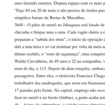
anos fazendo carretos. Disputa espaço com os mais jo
“Faço 84 em 20 de maio e não preciso de óculos para 
simpático baiano de Brotas de Macaúbas.
3h40 – O pátio do metrô no Jabaquara está lotado d
checadas e limpas uma a uma. Cada vagão cheira a e
preparam a “subida dos trens”, o início da operação
dali a uma hora e só vai terminar por volta da meia-
último cochilo, o “sono de segurança”, uma conquist
Waldir Carvalheira, de 49 anos e 22 na companhia, v
trem do dia, o 113. Depois de duas estações, embar
passageiros. Entre eles, o eletricista Francisco Chag
trabalhador das madrugadas, que mora em Guaianases
17 paradas pela frente. Na capital, emprego não esc
ficar no metrô e no busão (ônibus), a gente acaba a
4h – Acima do subterrâneo, a cidade segue silencio