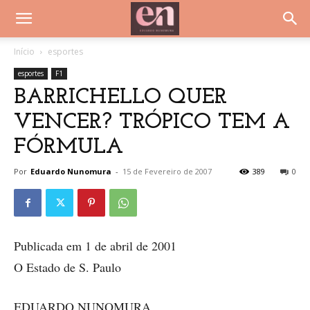
Início
esportes
esportes
F1
BARRICHELLO QUER
VENCER? TRÓPICO TEM A
FÓRMULA
Por
Eduardo Nunomura
-
15 de Fevereiro de 2007
389
0
Publicada em 1 de abril de 2001
O Estado de S. Paulo
EDUARDO NUNOMURA