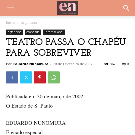
Início
argentina
argentina
economia
internacional
TEATRO PASSA O CHAPÉU
PARA SOBREVIVER
Por
Eduardo Nunomura
-
20 de Fevereiro de 2007
367
0
Publicada em 30 de março de 2002
O Estado de S. Paulo
EDUARDO NUNOMURA
Enviado especial