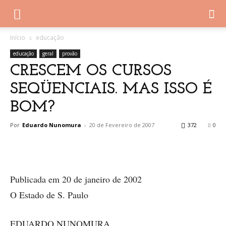
Início
educação
educação
geral
provão
CRESCEM OS CURSOS
SEQÜENCIAIS. MAS ISSO É
BOM?
Por
Eduardo Nunomura
-
20 de Fevereiro de 2007
372
0
Publicada em 20 de janeiro de 2002
O Estado de S. Paulo
EDUARDO NUNOMURA