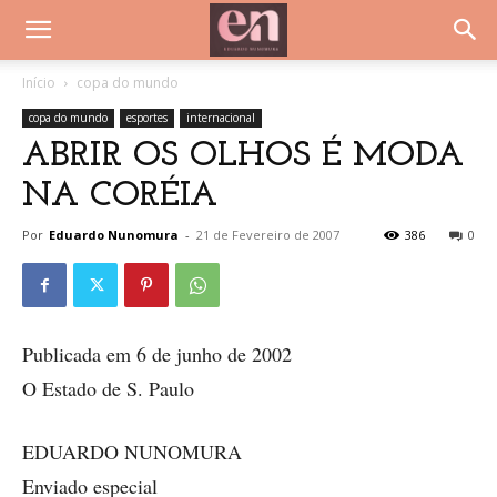
Início
copa do mundo
copa do mundo
esportes
internacional
ABRIR OS OLHOS É MODA
NA CORÉIA
Por
Eduardo Nunomura
-
21 de Fevereiro de 2007
386
0
Publicada em 6 de junho de 2002
O Estado de S. Paulo
EDUARDO NUNOMURA
Enviado especial