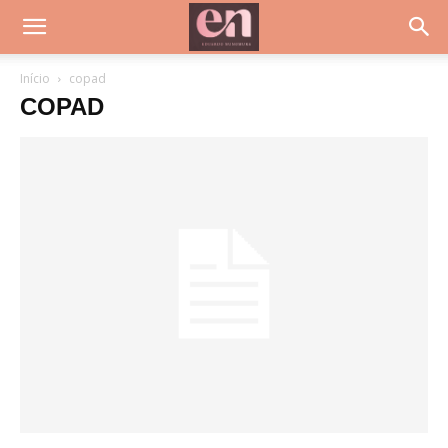
Início
copad
COPAD