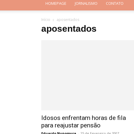
HOMEPAGE
JORNALISMO
CONTATO
Início
aposentados
aposentados
Idosos enfrentam horas de fila
para reajustar pensão
Eduardo Nunomura
-
25 de Fevereiro de 2007